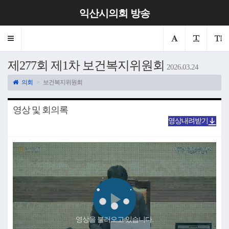
익산시의회 방송
Toggle
navigation
제277회 제1차 보건복지위원회
2026.03.24
의회
보건복지위원회
영상 및 회의록
영상내려받기
Play
영상을 불러오고 있습니다.