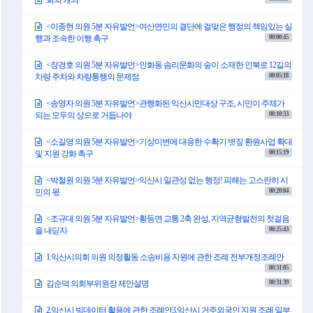
회의 개의
<이종현 의원 5분 자유발언>여산면민의 결단에 걸맞은 행정의 책임있는 실
00:00:45
행과 조속한 이행 촉구
<장경호 의원 5분 자유발언>인화동 솜리문화의 숲이 소재한 인북로 12길의
00:05:18
차량 주차와 차량통행의 문제점
<송영자 의원 5분 자유발언>관행화된 익산시민대상 구조, 시민이 주체가
00:10:33
되는 모두의 상으로 거듭나야
<소길영 의원 5분 자유발언>기상이변에 대응한 수확기 볏짚 환원사업 확대
00:15:19
및 지원 강화 촉구
<박철원 의원 5분 자유발언>익산시 일관성 없는 행정! 피해는 고스란히 시
00:20:04
민의 몫
<조규대 의원 5분 자유발언>황등면 교통 2축 완성, 지역균형발전의 첫걸음
00:25:43
을 내딛자
1.익산시의회 의원 의정활동 소송비용 지원에 관한 조례 전부개정조례안
00:31:05
00:31:39
김순덕 의회부위원장 제안설명
2.익산시 빅데이터 활용에 관한 조례안3.익산시 거주외국인 지원 조례 일부