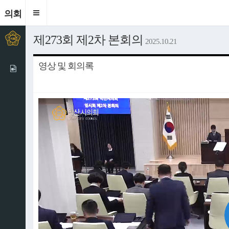
의회
Toggle
navigation
제273회 제2차 본회의
2025.10.21
영상 및 회의록