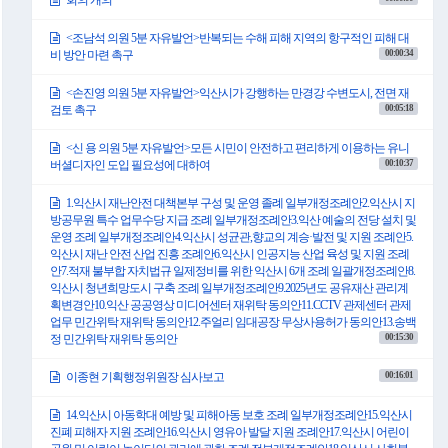
회의 개의
<조남석 의원 5분 자유발언>반복되는 수해 피해 지역의 항구적인 피해 대
00:00:34
비 방안 마련 촉구
<손진영 의원 5분 자유발언>익산시가 강행하는 만경강 수변도시, 전면 재
00:05:18
검토 촉구
<신 용 의원 5분 자유발언>모든 시민이 안전하고 편리하게 이용하는 유니
00:10:37
버셜디자인 도입 필요성에 대하여
1.익산시 재난안전 대책본부 구성 및 운영 졸례 일부개정조례안2.익산시 지
방공무원 특수 업무수당 지급 조례 일부개정조례안3.익산 예술의 전당 설치 및
운영 조례 일부개정조례안4.익산시 성균관,향교의 계승·발전 및 지원 조례안5.
익산시 재난 안전 산업 진흥 조례안6.익산시 인공지능 산업 육성 및 지원 조례
안7.적재 불부합 자치법규 일제정비를 위한 익산시 6개 조례 일괄개정조례안8.
익산시 청년희망도시 구축 조례 일부개정조례안9.2025년도 공유재산 관리계
획변경안10.익산 공공영상 미디어센터 재위탁 동의안11.CCTV 관제센터 관제
업무 민간위탁 재위탁 동의안12.주얼리 임대공장 무상사용허가 동의안13.송백
00:15:30
정 민간위탁 재위탁 동의안
00:16:01
이종현 기획행정위원장 심사보고
14.익산시 아동학대 예방 및 피해아동 보호 조례 일부개정조례안15.익산시
진폐 피해자 지원 조례안16.익산시 영유아 발달 지원 조례안17.익산시 어린이