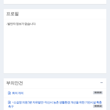
프로필
- 발언자 정보가 없습니다.
부의안건
00:00:00
회의 개의
<소길영 의원 5분 자유발언>익산시 농촌 생활환경 개선을 위한 기반시설 확충
00:00:44
촉구