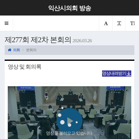
익산시의회 방송
Toggle
navigation
제277회 제2차 본회의
2026.03.26
의회
본회의
영상 및 회의록
영상내려받기
Play
영상을 불러오고 있습니다.