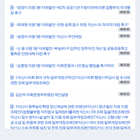
<정영미 의원 5분 자유발언>제2차 공공기관 지방이전에 따른 집행부의 적극행
00:05:38
정 촉구
<최재현 의원 5분 자유발언>모현·송학 침수 위헌, 익산시의 적극적 대응 촉구!
00:09:39
00:14:38
<송영자 의원 5분 자유발언>익산시 무인매장
<신 용 의원 5분 자유발언>부송4지구 입주민 정주여건 개선 및 궁동초등학교
00:19:26
통학로 안전대책 마련 촉구
00:23:28
<김충영 의원 5분 자유발언>의회존중과 시민중심 행정을 촉구하며
1.익산시의회 회의 규칙 일부개정규칙안2.익산시의회 행정사무감사 및 조사에
00:28:51
관한 조례 일부개정조례안
00:29:22
김순덕 의회운영부위원장 제안설명
3.익산시 동학농민혁명 정신계승에 관한 조례안4.익산시 청년 탈모 치료 지원
조례안5.법령불부합 자치법규 일제정비를위한 익산시 3개 조례 일괄개정조례안6.
익산시 침수 방지시설 설치 및 지원 조례 일부개정조례안7.익산시 고향사랑 기부
금 모금 및 운용에 관한 조례 일부개정조례안8.익산시 여비 조례 일부개정조례안9.
익산시 소속 위원회 설치 및 운영 조례 일부개정조례안10.익산시 포상 조례 일부개
정조례안11.익산시 사무의 위탁 조례 일부개정조례안12.익산시 시세 감면 일부개
정조례안13.익산시 지방세입 징수 포상금 지급조례 일부개정조례안14.익산시 축